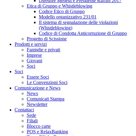
Direttore Menetti e Presidente Raffini 2017
Etica di Gruppo e Whistleblowing
Codice Etico di Gruppo
Modello organizzativo 231/01
Il sistema di segnalazione delle violazioni
(Whistleblowing)
Codice di Condotta Anticorruzione di Gruppo
Progetto di Scissione
Prodotti e servizi
Famiglie e privati
Imprese
Giovani
Soci
Soci
Essere Soci
Le Convenzioni Soci
Comunicazione e News
News
Comunicati Stampa
Newsletter
Contattaci
Sede
Filiali
Blocco carte
POS e RelaxBanking