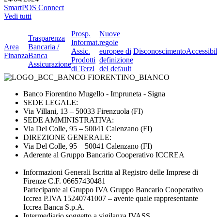
SmartPOS Connect
Vedi tutti
Prosp.
Nuove
Trasparenza
Informat.
regole
Area
Bancaria /
Assic.
europee di
Disconoscimento
Accessibil
Finanza
Banca
Prodotti
definizione
Assicurazione
di Terzi
del default
Banco Fiorentino Mugello - Impruneta - Signa
SEDE LEGALE:
Via Villani, 13 – 50033 Firenzuola (FI)
SEDE AMMINISTRATIVA:
Via Del Colle, 95 – 50041 Calenzano (FI)
DIREZIONE GENERALE:
Via Del Colle, 95 – 50041 Calenzano (FI)
Aderente al Gruppo Bancario Cooperativo ICCREA
Informazioni Generali Iscritta al Registro delle Imprese di
Firenze C.F. 06657430481
Partecipante al Gruppo IVA Gruppo Bancario Cooperativo
Iccrea P.IVA 15240741007 – avente quale rappresentante
Iccrea Banca S.p.A.
Intermediario soggetto a vigilanza IVASS