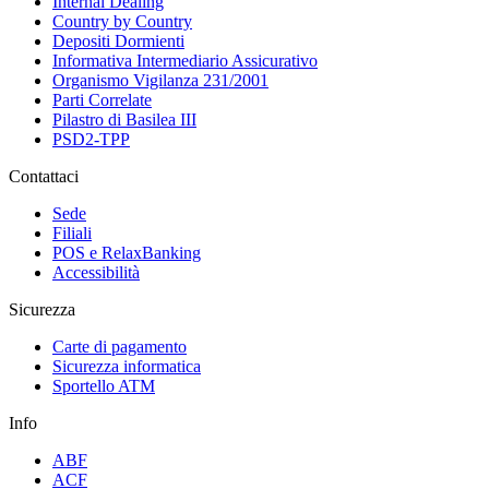
Internal Dealing
Country by Country
Depositi Dormienti
Informativa Intermediario Assicurativo
Organismo Vigilanza 231/2001
Parti Correlate
Pilastro di Basilea III
PSD2-TPP
Contattaci
Sede
Filiali
POS e RelaxBanking
Accessibilità
Sicurezza
Carte di pagamento
Sicurezza informatica
Sportello ATM
Info
ABF
ACF