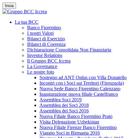
Invia
La tua BCC
Banco Fiorentino
I nostri Valori
Bilanci di Esercizio
Bilanci di Coerenza
Dichiarazione Consolidata Non Finanziaria
Investor Relations
Il Gruppo BCC Iccrea
La Governance
Le nostre foto
Sostegno ad ANT Onlus con Villa Donatello
Incontri con i Soci sui Territori (Firenzuola)
Nuova Sede Banco Fiorentino Calenzano
Inaugurazione nuova filiale Castelfranco
Assemblea Soci 2019
Assemblea dei Soci 2018
Assemblea dei Soci 2016
Nuova Filiale Banco Fiorentino Prato
Visita Delegazione Uzbekistan
Nuova Filiale Firenze Banco Fiorentino
Viaggio Soci in Birmania 2016