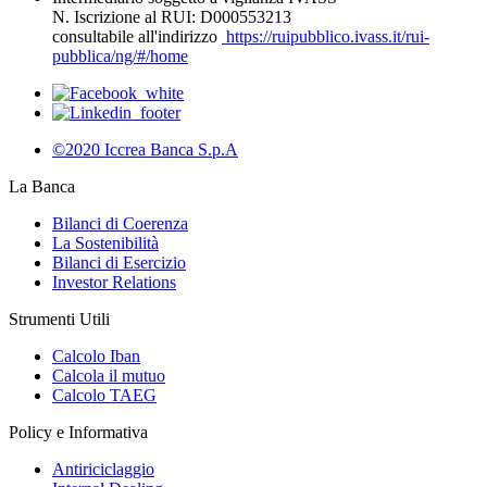
N. Iscrizione al RUI: D000553213
consultabile all'indirizzo
https://ruipubblico.ivass.it/rui-
pubblica/ng/#/home
©2020 Iccrea Banca S.p.A
La Banca
Bilanci di Coerenza
La Sostenibilità
Bilanci di Esercizio
Investor Relations
Strumenti Utili
Calcolo Iban
Calcola il mutuo
Calcolo TAEG
Policy e Informativa
Antiriciclaggio