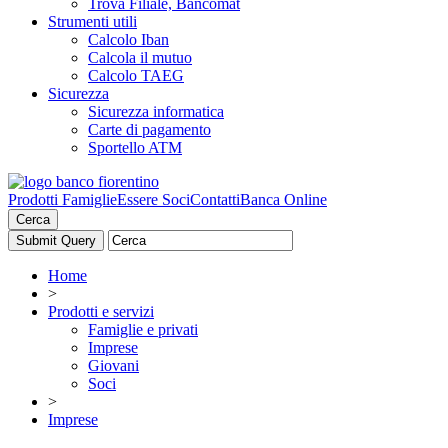
Trova Filiale, Bancomat
Strumenti utili
Calcolo Iban
Calcola il mutuo
Calcolo TAEG
Sicurezza
Sicurezza informatica
Carte di pagamento
Sportello ATM
Prodotti Famiglie
Essere Soci
Contatti
Banca Online
Cerca
Home
>
Prodotti e servizi
Famiglie e privati
Imprese
Giovani
Soci
>
Imprese