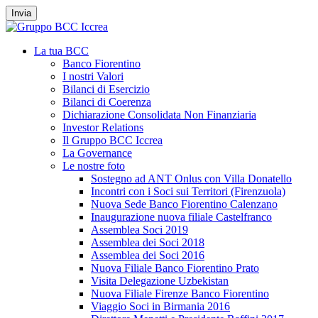
Invia
La tua BCC
Banco Fiorentino
I nostri Valori
Bilanci di Esercizio
Bilanci di Coerenza
Dichiarazione Consolidata Non Finanziaria
Investor Relations
Il Gruppo BCC Iccrea
La Governance
Le nostre foto
Sostegno ad ANT Onlus con Villa Donatello
Incontri con i Soci sui Territori (Firenzuola)
Nuova Sede Banco Fiorentino Calenzano
Inaugurazione nuova filiale Castelfranco
Assemblea Soci 2019
Assemblea dei Soci 2018
Assemblea dei Soci 2016
Nuova Filiale Banco Fiorentino Prato
Visita Delegazione Uzbekistan
Nuova Filiale Firenze Banco Fiorentino
Viaggio Soci in Birmania 2016