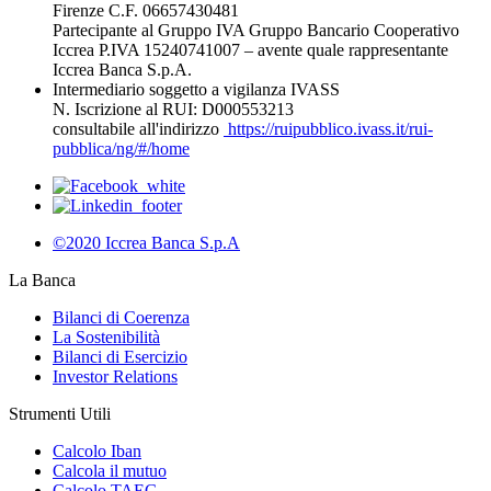
Firenze C.F. 06657430481
Partecipante al Gruppo IVA Gruppo Bancario Cooperativo
Iccrea P.IVA 15240741007 – avente quale rappresentante
Iccrea Banca S.p.A.
Intermediario soggetto a vigilanza IVASS
N. Iscrizione al RUI: D000553213
consultabile all'indirizzo
https://ruipubblico.ivass.it/rui-
pubblica/ng/#/home
©2020 Iccrea Banca S.p.A
La Banca
Bilanci di Coerenza
La Sostenibilità
Bilanci di Esercizio
Investor Relations
Strumenti Utili
Calcolo Iban
Calcola il mutuo
Calcolo TAEG