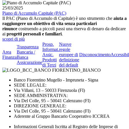
25/03/2025
Piano di Accumulo Capitale (PAC)
Il PAC (Piano di Accumulo di Capitale) è uno strumento che
aiuta a
raggiungere un obiettivo di vita senza particolari
rinunce
costruendo a piccoli passi una riserva di denaro da dedicare
ai
progetti personali e familiari
.
scopri di più
Prosp.
Nuove
Trasparenza
Informat.
regole
Area
Bancaria /
Assic.
europee di
Disconoscimento
Accessibil
Finanza
Banca
Prodotti
definizione
Assicurazione
di Terzi
del default
Banco Fiorentino Mugello - Impruneta - Signa
SEDE LEGALE:
Via Villani, 13 – 50033 Firenzuola (FI)
SEDE AMMINISTRATIVA:
Via Del Colle, 95 – 50041 Calenzano (FI)
DIREZIONE GENERALE:
Via Del Colle, 95 – 50041 Calenzano (FI)
Aderente al Gruppo Bancario Cooperativo ICCREA
Informazioni Generali Iscritta al Registro delle Imprese di