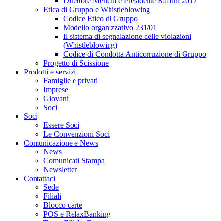
Direttore Menetti e Presidente Raffini 2017
Etica di Gruppo e Whistleblowing
Codice Etico di Gruppo
Modello organizzativo 231/01
Il sistema di segnalazione delle violazioni
(Whistleblowing)
Codice di Condotta Anticorruzione di Gruppo
Progetto di Scissione
Prodotti e servizi
Famiglie e privati
Imprese
Giovani
Soci
Soci
Essere Soci
Le Convenzioni Soci
Comunicazione e News
News
Comunicati Stampa
Newsletter
Contattaci
Sede
Filiali
Blocco carte
POS e RelaxBanking