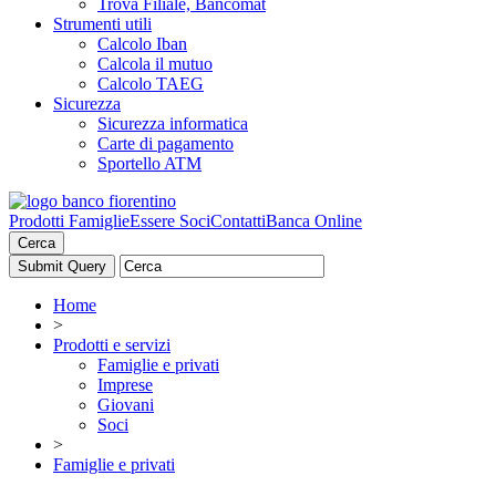
Trova Filiale, Bancomat
Strumenti utili
Calcolo Iban
Calcola il mutuo
Calcolo TAEG
Sicurezza
Sicurezza informatica
Carte di pagamento
Sportello ATM
Prodotti Famiglie
Essere Soci
Contatti
Banca Online
Cerca
Home
>
Prodotti e servizi
Famiglie e privati
Imprese
Giovani
Soci
>
Famiglie e privati