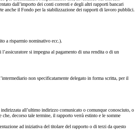
tato dall’importo dei conti correnti e degli altri rapporti bancari
te anche il Fondo per la stabilizzazione dei rapporti di lavoro pubblici.
ito a risparmio nominativo ecc.).
cui l’assicuratore si impegna al pagamento di una rendita o di un
l’intermediario non specificatamente delegato in forma scritta, per il
o, indirizzata all’ultimo indirizzo comunicato o comunque conosciuto, o
re che, decorso tale termine, il rapporto verrà estinto e le somme
tazione ad iniziativa del titolare del rapporto o di terzi da questo