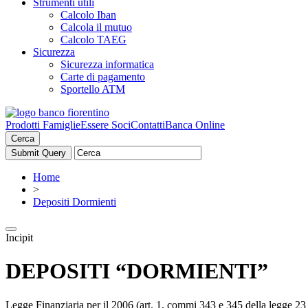
Strumenti utili
Calcolo Iban
Calcola il mutuo
Calcolo TAEG
Sicurezza
Sicurezza informatica
Carte di pagamento
Sportello ATM
Prodotti Famiglie
Essere Soci
Contatti
Banca Online
Cerca
Home
>
Depositi Dormienti
Incipit
DEPOSITI “DORMIENTI”
Legge Finanziaria per il 2006 (art. 1, commi 343 e 345 della legge 23 