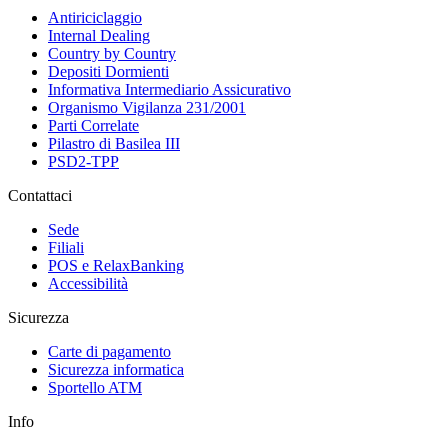
Antiriciclaggio
Internal Dealing
Country by Country
Depositi Dormienti
Informativa Intermediario Assicurativo
Organismo Vigilanza 231/2001
Parti Correlate
Pilastro di Basilea III
PSD2-TPP
Contattaci
Sede
Filiali
POS e RelaxBanking
Accessibilità
Sicurezza
Carte di pagamento
Sicurezza informatica
Sportello ATM
Info