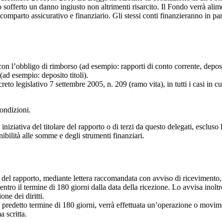
 sofferto un danno ingiusto non altrimenti risarcito. Il Fondo verrà alimen
comparto assicurativo e finanziario. Gli stessi conti finanzieranno in par
con l’obbligo di rimborso (ad esempio: rapporti di conto corrente, depos
ad esempio: deposito titoli).
reto legislativo 7 settembre 2005, n. 209 (ramo vita), in tutti i casi in 
condizioni.
iziativa del titolare del rapporto o di terzi da questo delegati, escluso 
nibilità alle somme e degli strumenti finanziari.
are del rapporto, mediante lettera raccomandata con avviso di riceviment
 entro il termine di 180 giorni dalla data della ricezione. Lo avvisa inolt
ne dei diritti.
l predetto termine di 180 giorni, verrà effettuata un’operazione o movimen
 scritta.