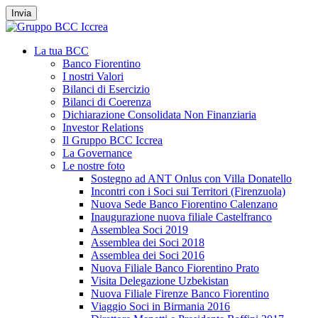
Invia
La tua BCC
Banco Fiorentino
I nostri Valori
Bilanci di Esercizio
Bilanci di Coerenza
Dichiarazione Consolidata Non Finanziaria
Investor Relations
Il Gruppo BCC Iccrea
La Governance
Le nostre foto
Sostegno ad ANT Onlus con Villa Donatello
Incontri con i Soci sui Territori (Firenzuola)
Nuova Sede Banco Fiorentino Calenzano
Inaugurazione nuova filiale Castelfranco
Assemblea Soci 2019
Assemblea dei Soci 2018
Assemblea dei Soci 2016
Nuova Filiale Banco Fiorentino Prato
Visita Delegazione Uzbekistan
Nuova Filiale Firenze Banco Fiorentino
Viaggio Soci in Birmania 2016