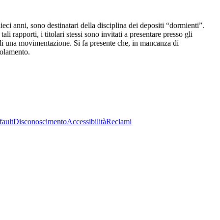
ieci anni, sono destinatari della disciplina dei depositi “dormienti”.
li rapporti, i titolari stessi sono invitati a presentare presso gli
 o di una movimentazione. Si fa presente che, in mancanza di
golamento.
fault
Disconoscimento
Accessibilità
Reclami