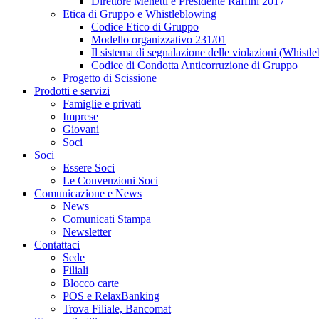
Direttore Menetti e Presidente Raffini 2017
Etica di Gruppo e Whistleblowing
Codice Etico di Gruppo
Modello organizzativo 231/01
Il sistema di segnalazione delle violazioni (Whistl
Codice di Condotta Anticorruzione di Gruppo
Progetto di Scissione
Prodotti e servizi
Famiglie e privati
Imprese
Giovani
Soci
Soci
Essere Soci
Le Convenzioni Soci
Comunicazione e News
News
Comunicati Stampa
Newsletter
Contattaci
Sede
Filiali
Blocco carte
POS e RelaxBanking
Trova Filiale, Bancomat