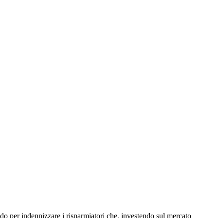
do per indennizzare i risparmiatori che, investendo sul mercato