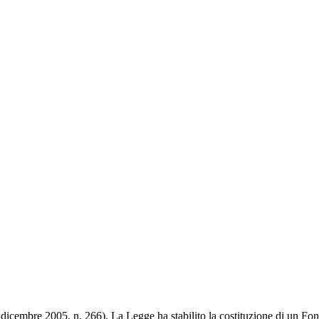
dicembre 2005, n. 266). La Legge ha stabilito la costituzione di un Fon