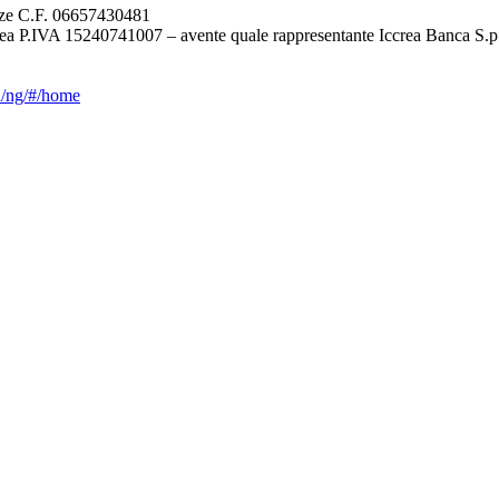
renze C.F. 06657430481
ea P.IVA 15240741007 – avente quale rappresentante Iccrea Banca S.p
ca/ng/#/home