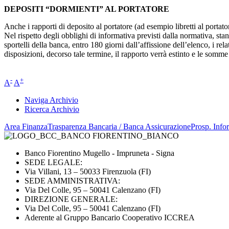
DEPOSITI “DORMIENTI” AL PORTATORE
Anche i rapporti di deposito al portatore (ad esempio libretti al portato
Nel rispetto degli obblighi di informativa previsti dalla normativa, stante
sportelli della banca, entro 180 giorni dall’affissione dell’elenco, i r
disposizioni, decorso tale termine, il rapporto verrà estinto e le som
-
+
A
A
Naviga Archivio
Ricerca Archivio
Area Finanza
Trasparenza Bancaria / Banca Assicurazione
Prosp. Infor
Banco Fiorentino Mugello - Impruneta - Signa
SEDE LEGALE:
Via Villani, 13 – 50033 Firenzuola (FI)
SEDE AMMINISTRATIVA:
Via Del Colle, 95 – 50041 Calenzano (FI)
DIREZIONE GENERALE:
Via Del Colle, 95 – 50041 Calenzano (FI)
Aderente al Gruppo Bancario Cooperativo ICCREA