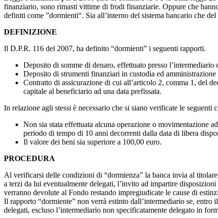
finanziario, sono rimasti vittime di frodi finanziarie. Oppure che hanno
definiti come ”dormienti“. Sia all’interno del sistema bancario che del 
DEFINIZIONE
Il D.P.R. 116 del 2007, ha definito “dormienti” i seguenti rapporti.
Deposito di somme di denaro, effettuato presso l’intermediario 
Deposito di strumenti finanziari in custodia ed amministrazione (
Contratto di assicurazione di cui all’articolo 2, comma 1, del dec
capitale al beneficiario ad una data prefissata.
In relazione agli stessi è necessario che si siano verificate le seguenti 
Non sia stata effettuata alcuna operazione o movimentazione ad in
periodo di tempo di 10 anni decorrenti dalla data di libera dispo
Il valore dei beni sia superiore a 100,00 euro.
PROCEDURA
Al verificarsi delle condizioni di “dormienza” la banca invia al titol
a terzi da lui eventualmente delegati, l’invito ad impartire disposizioni
verranno devolute al Fondo restando impregiudicate le cause di estinzio
Il rapporto “dormiente” non verrà estinto dall’intermediario se, entro i
delegati, escluso l’intermediario non specificatamente delegato in forma