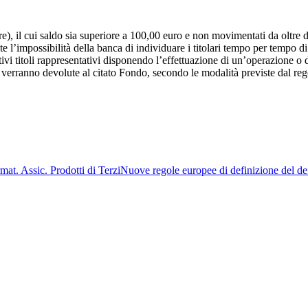
re), il cui saldo sia superiore a 100,00 euro e non movimentati da oltre d
 l’impossibilità della banca di individuare i titolari tempo per tempo di ta
elativi titoli rappresentativi disponendo l’effettuazione di un’operazione
me verranno devolute al citato Fondo, secondo le modalità previste dal re
mat. Assic. Prodotti di Terzi
Nuove regole europee di definizione del de