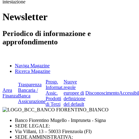
intestazione
Newsletter
Periodico di informazione e
approfondimento
Naviga Magazine
Ricerca Magazine
Prosp.
Nuove
Trasparenza
Informat.
regole
Area
Bancaria /
Assic.
europee di
Disconoscimento
Accessibil
Finanza
Banca
Prodotti
definizione
Assicurazione
di Terzi
del default
Banco Fiorentino Mugello - Impruneta - Signa
SEDE LEGALE:
Via Villani, 13 – 50033 Firenzuola (FI)
SEDE AMMINISTRATIVA: