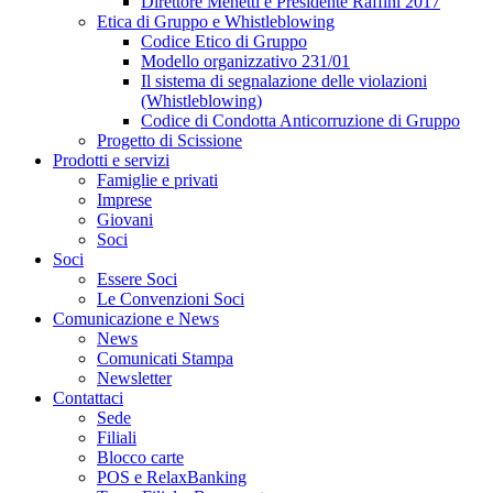
Direttore Menetti e Presidente Raffini 2017
Etica di Gruppo e Whistleblowing
Codice Etico di Gruppo
Modello organizzativo 231/01
Il sistema di segnalazione delle violazioni
(Whistleblowing)
Codice di Condotta Anticorruzione di Gruppo
Progetto di Scissione
Prodotti e servizi
Famiglie e privati
Imprese
Giovani
Soci
Soci
Essere Soci
Le Convenzioni Soci
Comunicazione e News
News
Comunicati Stampa
Newsletter
Contattaci
Sede
Filiali
Blocco carte
POS e RelaxBanking