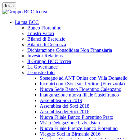
Invia
La tua BCC
Banco Fiorentino
I nostri Valori
Bilanci di Esercizio
Bilanci di Coerenza
Dichiarazione Consolidata Non Finanziaria
Investor Relations
Il Gruppo BCC Iccrea
La Governance
Le nostre foto
Sostegno ad ANT Onlus con Villa Donatello
Incontri con i Soci sui Territori (Firenzuola)
Nuova Sede Banco Fiorentino Calenzano
Inaugurazione nuova filiale Castelfranco
Assemblea Soci 2019
Assemblea dei Soci 2018
Assemblea dei Soci 2016
Nuova Filiale Banco Fiorentino Prato
Visita Delegazione Uzbekistan
Nuova Filiale Firenze Banco Fiorentino
Viaggio Soci in Birmania 2016