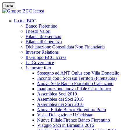
Invia
La tua BCC
Banco Fiorentino
I nostri Valori
Bilanci di Esercizio
Bilanci di Coerenza
Dichiarazione Consolidata Non Finanziaria
Investor Relations
Il Gruppo BCC Iccrea
La Governance
Le nostre foto
Sostegno ad ANT Onlus con Villa Donatello
Incontri con i Soci sui Territori (Firenzuola)
Nuova Sede Banco Fiorentino Calenzano
Inaugurazione nuova filiale Castelfranco
Assemblea Soci 2019
Assemblea dei Soci 2018
Assemblea dei Soci 2016
Nuova Filiale Banco Fiorentino Prato
Visita Delegazione Uzbekistan
Nuova Filiale Firenze Banco Fiorentino
Viaggio Soci in Birmania 2016