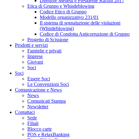
Direttore Menetti e Presidente Raffini 2017
Etica di Gruppo e Whistleblowing
Codice Etico di Gruppo
Modello organizzativo 231/01
Il sistema di segnalazione delle violazioni
(Whistleblowing)
Codice di Condotta Anticorruzione di Gruppo
Progetto di Scissione
Prodotti e servizi
Famiglie e privati
Imprese
Giovani
Soci
Soci
Essere Soci
Le Convenzioni Soci
Comunicazione e News
News
Comunicati Stampa
Newsletter
Contattaci
Sede
Filiali
Blocco carte
POS e RelaxBanking