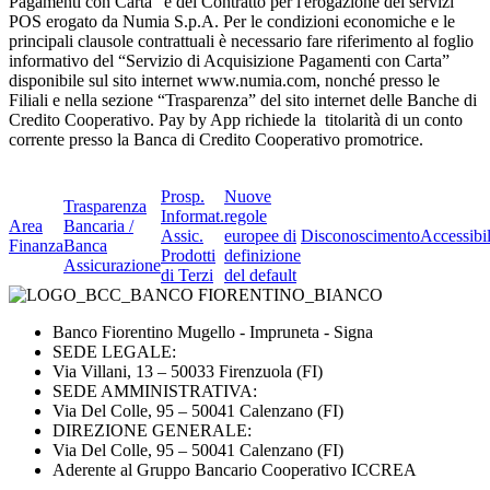
Pagamenti con Carta” e del Contratto per l'erogazione dei servizi
POS erogato da Numia S.p.A. Per le condizioni economiche e le
principali clausole contrattuali è necessario fare riferimento al foglio
informativo del “Servizio di Acquisizione Pagamenti con Carta”
disponibile sul sito internet www.numia.com, nonché presso le
Filiali e nella sezione “Trasparenza” del sito internet delle Banche di
Credito Cooperativo. Pay by App richiede la titolarità di un conto
corrente presso la Banca di Credito Cooperativo promotrice.
Prosp.
Nuove
Trasparenza
Informat.
regole
Area
Bancaria /
Assic.
europee di
Disconoscimento
Accessibil
Finanza
Banca
Prodotti
definizione
Assicurazione
di Terzi
del default
Banco Fiorentino Mugello - Impruneta - Signa
SEDE LEGALE:
Via Villani, 13 – 50033 Firenzuola (FI)
SEDE AMMINISTRATIVA:
Via Del Colle, 95 – 50041 Calenzano (FI)
DIREZIONE GENERALE:
Via Del Colle, 95 – 50041 Calenzano (FI)
Aderente al Gruppo Bancario Cooperativo ICCREA