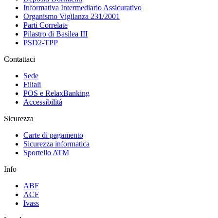
Informativa Intermediario Assicurativo
Organismo Vigilanza 231/2001
Parti Correlate
Pilastro di Basilea III
PSD2-TPP
Contattaci
Sede
Filiali
POS e RelaxBanking
Accessibilità
Sicurezza
Carte di pagamento
Sicurezza informatica
Sportello ATM
Info
ABF
ACF
Ivass