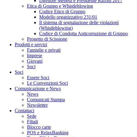
Direttore Menetti e Presidente Raffini 2017
Etica di Gruppo e Whistleblowing
Codice Etico di Gruppo
Modello organizzativo 231/01
Il sistema di segnalazione delle violazioni
(Whistleblowing)
Codice di Condotta Anticorruzione di Gruppo
Progetto di Scissione
Prodotti e servizi
Famiglie e privati
Imprese
Giovani
Soci
Soci
Essere Soci
Le Convenzioni Soci
Comunicazione e News
News
Comunicati Stampa
Newsletter
Contattaci
Sede
Filiali
Blocco carte
POS e RelaxBanking