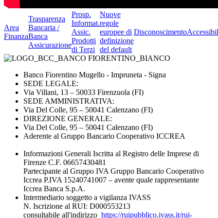
Prosp.
Nuove
Trasparenza
Informat.
regole
Area
Bancaria /
Assic.
europee di
Disconoscimento
Accessibil
Finanza
Banca
Prodotti
definizione
Assicurazione
di Terzi
del default
Banco Fiorentino Mugello - Impruneta - Signa
SEDE LEGALE:
Via Villani, 13 – 50033 Firenzuola (FI)
SEDE AMMINISTRATIVA:
Via Del Colle, 95 – 50041 Calenzano (FI)
DIREZIONE GENERALE:
Via Del Colle, 95 – 50041 Calenzano (FI)
Aderente al Gruppo Bancario Cooperativo ICCREA
Informazioni Generali Iscritta al Registro delle Imprese di
Firenze C.F. 06657430481
Partecipante al Gruppo IVA Gruppo Bancario Cooperativo
Iccrea P.IVA 15240741007 – avente quale rappresentante
Iccrea Banca S.p.A.
Intermediario soggetto a vigilanza IVASS
N. Iscrizione al RUI: D000553213
consultabile all'indirizzo
https://ruipubblico.ivass.it/rui-