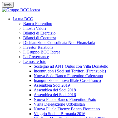
Invia
La tua BCC
Banco Fiorentino
I nostri Valori
Bilanci di Esercizio
Bilanci di Coerenza
Dichiarazione Consolidata Non Finanziaria
Investor Relations
Il Gruppo BCC Iccrea
La Governance
Le nostre foto
Sostegno ad ANT Onlus con Villa Donatello
Incontri con i Soci sui Territori (Firenzuola)
Nuova Sede Banco Fiorentino Calenzano
Inaugurazione nuova filiale Castelfranco
Assemblea Soci 2019
Assemblea dei Soci 2018
Assemblea dei Soci 2016
Nuova Filiale Banco Fiorentino Prato
Visita Delegazione Uzbekistan
Nuova Filiale Firenze Banco Fiorentino
Viaggio Soci in Birmania 2016