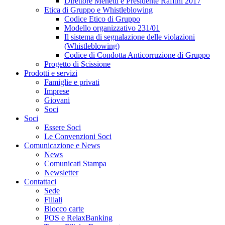
Direttore Menetti e Presidente Raffini 2017
Etica di Gruppo e Whistleblowing
Codice Etico di Gruppo
Modello organizzativo 231/01
Il sistema di segnalazione delle violazioni
(Whistleblowing)
Codice di Condotta Anticorruzione di Gruppo
Progetto di Scissione
Prodotti e servizi
Famiglie e privati
Imprese
Giovani
Soci
Soci
Essere Soci
Le Convenzioni Soci
Comunicazione e News
News
Comunicati Stampa
Newsletter
Contattaci
Sede
Filiali
Blocco carte
POS e RelaxBanking