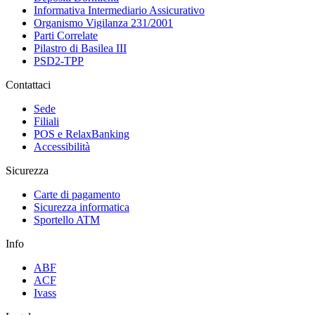
Informativa Intermediario Assicurativo
Organismo Vigilanza 231/2001
Parti Correlate
Pilastro di Basilea III
PSD2-TPP
Contattaci
Sede
Filiali
POS e RelaxBanking
Accessibilità
Sicurezza
Carte di pagamento
Sicurezza informatica
Sportello ATM
Info
ABF
ACF
Ivass