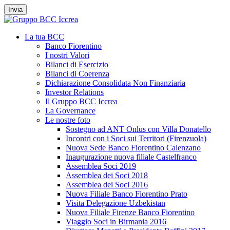
Invia
La tua BCC
Banco Fiorentino
I nostri Valori
Bilanci di Esercizio
Bilanci di Coerenza
Dichiarazione Consolidata Non Finanziaria
Investor Relations
Il Gruppo BCC Iccrea
La Governance
Le nostre foto
Sostegno ad ANT Onlus con Villa Donatello
Incontri con i Soci sui Territori (Firenzuola)
Nuova Sede Banco Fiorentino Calenzano
Inaugurazione nuova filiale Castelfranco
Assemblea Soci 2019
Assemblea dei Soci 2018
Assemblea dei Soci 2016
Nuova Filiale Banco Fiorentino Prato
Visita Delegazione Uzbekistan
Nuova Filiale Firenze Banco Fiorentino
Viaggio Soci in Birmania 2016