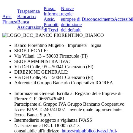
Prosp.
Nuove
Trasparenza
Informat.
regole
Area
Bancaria /
Assic.
europee di
Disconoscimento
Accessibil
Finanza
Banca
Prodotti
definizione
Assicurazione
di Terzi
del default
Banco Fiorentino Mugello - Impruneta - Signa
SEDE LEGALE:
Via Villani, 13 – 50033 Firenzuola (FI)
SEDE AMMINISTRATIVA:
Via Del Colle, 95 – 50041 Calenzano (FI)
DIREZIONE GENERALE:
Via Del Colle, 95 – 50041 Calenzano (FI)
Aderente al Gruppo Bancario Cooperativo ICCREA
Informazioni Generali Iscritta al Registro delle Imprese di
Firenze C.F. 06657430481
Partecipante al Gruppo IVA Gruppo Bancario Cooperativo
Iccrea P.IVA 15240741007 – avente quale rappresentante
Iccrea Banca S.p.A.
Intermediario soggetto a vigilanza IVASS
N. Iscrizione al RUI: D000553213
consultabile all'indirizzo
https://ruipubblico.ivass.it/rui-