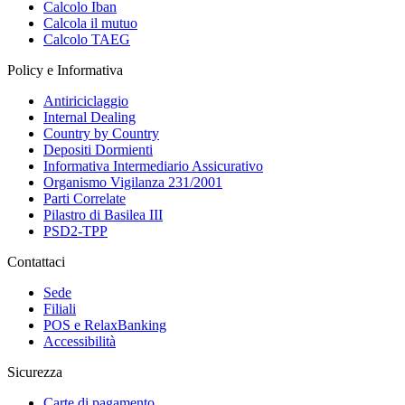
Calcolo Iban
Calcola il mutuo
Calcolo TAEG
Policy e Informativa
Antiriciclaggio
Internal Dealing
Country by Country
Depositi Dormienti
Informativa Intermediario Assicurativo
Organismo Vigilanza 231/2001
Parti Correlate
Pilastro di Basilea III
PSD2-TPP
Contattaci
Sede
Filiali
POS e RelaxBanking
Accessibilità
Sicurezza
Carte di pagamento