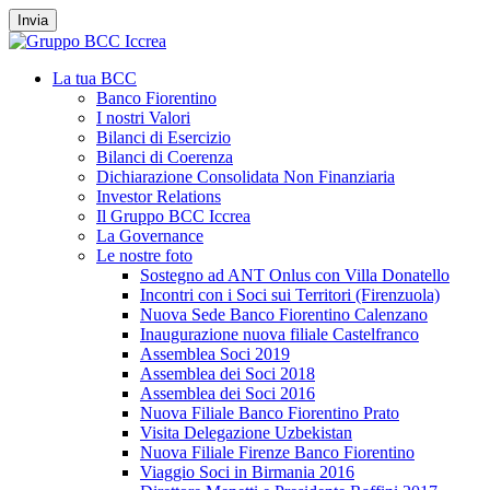
Invia
La tua BCC
Banco Fiorentino
I nostri Valori
Bilanci di Esercizio
Bilanci di Coerenza
Dichiarazione Consolidata Non Finanziaria
Investor Relations
Il Gruppo BCC Iccrea
La Governance
Le nostre foto
Sostegno ad ANT Onlus con Villa Donatello
Incontri con i Soci sui Territori (Firenzuola)
Nuova Sede Banco Fiorentino Calenzano
Inaugurazione nuova filiale Castelfranco
Assemblea Soci 2019
Assemblea dei Soci 2018
Assemblea dei Soci 2016
Nuova Filiale Banco Fiorentino Prato
Visita Delegazione Uzbekistan
Nuova Filiale Firenze Banco Fiorentino
Viaggio Soci in Birmania 2016