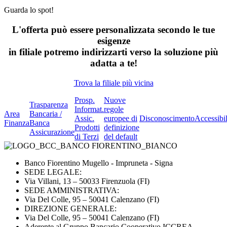
Guarda lo spot!
L'offerta può essere
personalizzata
secondo le tue
esigenze
in filiale
potremo indirizzarti verso la
soluzione più
adatta
a te!
Trova la filiale più vicina
Prosp.
Nuove
Trasparenza
Informat.
regole
Area
Bancaria /
Assic.
europee di
Disconoscimento
Accessibil
Finanza
Banca
Prodotti
definizione
Assicurazione
di Terzi
del default
Banco Fiorentino Mugello - Impruneta - Signa
SEDE LEGALE:
Via Villani, 13 – 50033 Firenzuola (FI)
SEDE AMMINISTRATIVA:
Via Del Colle, 95 – 50041 Calenzano (FI)
DIREZIONE GENERALE:
Via Del Colle, 95 – 50041 Calenzano (FI)
Aderente al Gruppo Bancario Cooperativo ICCREA