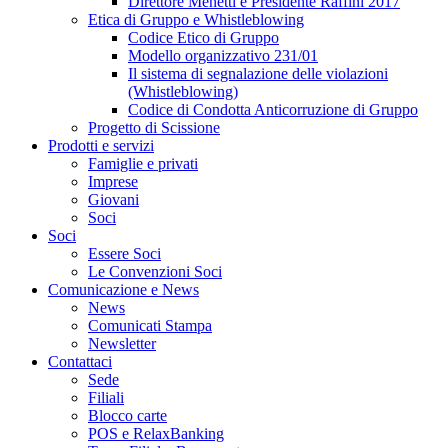
Direttore Menetti e Presidente Raffini 2017
Etica di Gruppo e Whistleblowing
Codice Etico di Gruppo
Modello organizzativo 231/01
Il sistema di segnalazione delle violazioni
(Whistleblowing)
Codice di Condotta Anticorruzione di Gruppo
Progetto di Scissione
Prodotti e servizi
Famiglie e privati
Imprese
Giovani
Soci
Soci
Essere Soci
Le Convenzioni Soci
Comunicazione e News
News
Comunicati Stampa
Newsletter
Contattaci
Sede
Filiali
Blocco carte
POS e RelaxBanking