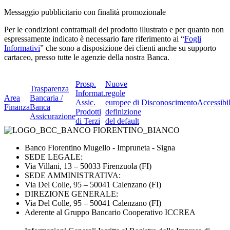
Messaggio pubblicitario con finalità promozionale
Per le condizioni contrattuali del prodotto illustrato e per quanto non
espressamente indicato è necessario fare riferimento ai “
Fogli
Informativi
” che sono a disposizione dei clienti anche su supporto
cartaceo, presso tutte le agenzie della nostra Banca.
Prosp.
Nuove
Trasparenza
Informat.
regole
Area
Bancaria /
Assic.
europee di
Disconoscimento
Accessibil
Finanza
Banca
Prodotti
definizione
Assicurazione
di Terzi
del default
Banco Fiorentino Mugello - Impruneta - Signa
SEDE LEGALE:
Via Villani, 13 – 50033 Firenzuola (FI)
SEDE AMMINISTRATIVA:
Via Del Colle, 95 – 50041 Calenzano (FI)
DIREZIONE GENERALE:
Via Del Colle, 95 – 50041 Calenzano (FI)
Aderente al Gruppo Bancario Cooperativo ICCREA