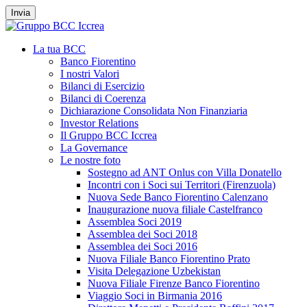
Invia
La tua BCC
Banco Fiorentino
I nostri Valori
Bilanci di Esercizio
Bilanci di Coerenza
Dichiarazione Consolidata Non Finanziaria
Investor Relations
Il Gruppo BCC Iccrea
La Governance
Le nostre foto
Sostegno ad ANT Onlus con Villa Donatello
Incontri con i Soci sui Territori (Firenzuola)
Nuova Sede Banco Fiorentino Calenzano
Inaugurazione nuova filiale Castelfranco
Assemblea Soci 2019
Assemblea dei Soci 2018
Assemblea dei Soci 2016
Nuova Filiale Banco Fiorentino Prato
Visita Delegazione Uzbekistan
Nuova Filiale Firenze Banco Fiorentino
Viaggio Soci in Birmania 2016