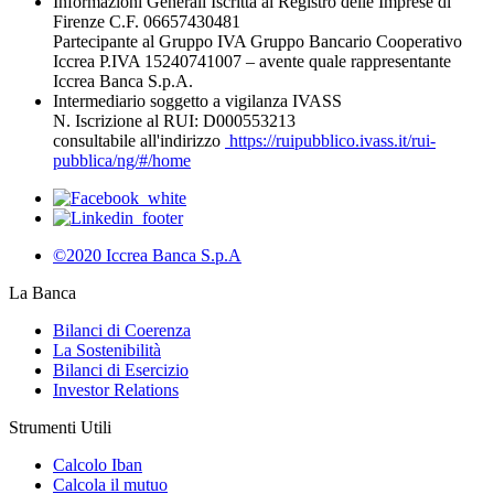
Informazioni Generali Iscritta al Registro delle Imprese di
Firenze C.F. 06657430481
Partecipante al Gruppo IVA Gruppo Bancario Cooperativo
Iccrea P.IVA 15240741007 – avente quale rappresentante
Iccrea Banca S.p.A.
Intermediario soggetto a vigilanza IVASS
N. Iscrizione al RUI: D000553213
consultabile all'indirizzo
https://ruipubblico.ivass.it/rui-
pubblica/ng/#/home
©2020 Iccrea Banca S.p.A
La Banca
Bilanci di Coerenza
La Sostenibilità
Bilanci di Esercizio
Investor Relations
Strumenti Utili
Calcolo Iban
Calcola il mutuo