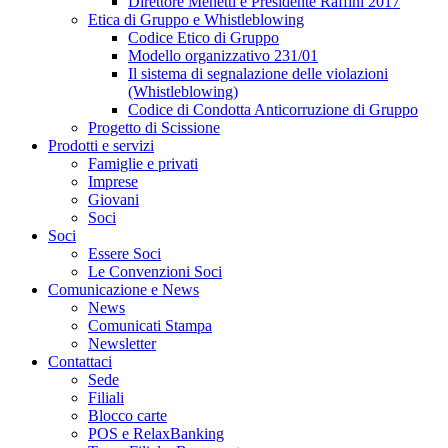
Direttore Menetti e Presidente Raffini 2017
Etica di Gruppo e Whistleblowing
Codice Etico di Gruppo
Modello organizzativo 231/01
Il sistema di segnalazione delle violazioni
(Whistleblowing)
Codice di Condotta Anticorruzione di Gruppo
Progetto di Scissione
Prodotti e servizi
Famiglie e privati
Imprese
Giovani
Soci
Soci
Essere Soci
Le Convenzioni Soci
Comunicazione e News
News
Comunicati Stampa
Newsletter
Contattaci
Sede
Filiali
Blocco carte
POS e RelaxBanking