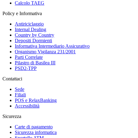
Calcolo TAEG
Policy e Informativa
Antiriciclaggio
Internal Dealing
Country by Country
Depositi Dormienti
Informativa Intermediario Assicurativo
Organismo Vigilanza 231/2001
Parti Correlate
Pilastro di Basilea III
PSD2-TPP
Contattaci
Sede
Filiali
POS e RelaxBanking
Accessibilità
Sicurezza
Carte di pagamento
Sicurezza informatica
Sportello ATM