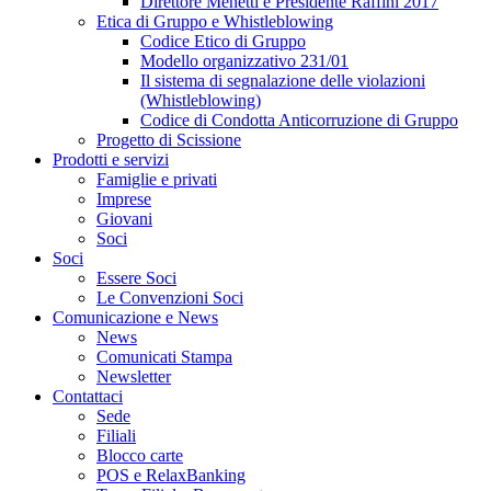
Direttore Menetti e Presidente Raffini 2017
Etica di Gruppo e Whistleblowing
Codice Etico di Gruppo
Modello organizzativo 231/01
Il sistema di segnalazione delle violazioni
(Whistleblowing)
Codice di Condotta Anticorruzione di Gruppo
Progetto di Scissione
Prodotti e servizi
Famiglie e privati
Imprese
Giovani
Soci
Soci
Essere Soci
Le Convenzioni Soci
Comunicazione e News
News
Comunicati Stampa
Newsletter
Contattaci
Sede
Filiali
Blocco carte
POS e RelaxBanking