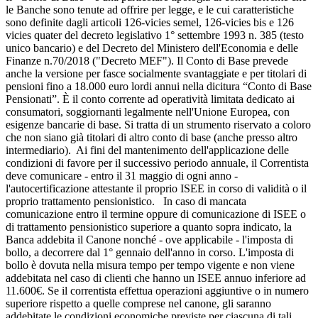
le Banche sono tenute ad offrire per legge, e le cui caratteristiche
sono definite dagli articoli 126-vicies semel, 126-vicies bis e 126
vicies quater del decreto legislativo 1° settembre 1993 n. 385 (testo
unico bancario) e del Decreto del Ministero dell'Economia e delle
Finanze n.70/2018 ("Decreto MEF"). Il Conto di Base prevede
anche la versione per fasce socialmente svantaggiate e per titolari di
pensioni fino a 18.000 euro lordi annui nella dicitura “Conto di Base
Pensionati”. È il conto corrente ad operatività limitata dedicato ai
consumatori, soggiornanti legalmente nell'Unione Europea, con
esigenze bancarie di base. Si tratta di un strumento riservato a coloro
che non siano già titolari di altro conto di base (anche presso altro
intermediario). Ai fini del mantenimento dell'applicazione delle
condizioni di favore per il successivo periodo annuale, il Correntista
deve comunicare - entro il 31 maggio di ogni anno -
l'autocertificazione attestante il proprio ISEE in corso di validità o il
proprio trattamento pensionistico. In caso di mancata
comunicazione entro il termine oppure di comunicazione di ISEE o
di trattamento pensionistico superiore a quanto sopra indicato, la
Banca addebita il Canone nonché - ove applicabile - l'imposta di
bollo, a decorrere dal 1° gennaio dell'anno in corso. L'imposta di
bollo è dovuta nella misura tempo per tempo vigente e non viene
addebitata nel caso di clienti che hanno un ISEE annuo inferiore ad
11.600€. Se il correntista effettua operazioni aggiuntive o in numero
superiore rispetto a quelle comprese nel canone, gli saranno
addebitate le condizioni economiche previste per ciascuna di tali