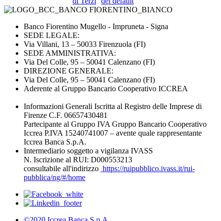
di Terzi
del default
Banco Fiorentino Mugello - Impruneta - Signa
SEDE LEGALE:
Via Villani, 13 – 50033 Firenzuola (FI)
SEDE AMMINISTRATIVA:
Via Del Colle, 95 – 50041 Calenzano (FI)
DIREZIONE GENERALE:
Via Del Colle, 95 – 50041 Calenzano (FI)
Aderente al Gruppo Bancario Cooperativo ICCREA
Informazioni Generali Iscritta al Registro delle Imprese di
Firenze C.F. 06657430481
Partecipante al Gruppo IVA Gruppo Bancario Cooperativo
Iccrea P.IVA 15240741007 – avente quale rappresentante
Iccrea Banca S.p.A.
Intermediario soggetto a vigilanza IVASS
N. Iscrizione al RUI: D000553213
consultabile all'indirizzo
https://ruipubblico.ivass.it/rui-
pubblica/ng/#/home
©2020 Iccrea Banca S.p.A