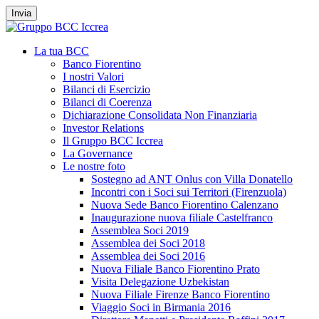
Invia
La tua BCC
Banco Fiorentino
I nostri Valori
Bilanci di Esercizio
Bilanci di Coerenza
Dichiarazione Consolidata Non Finanziaria
Investor Relations
Il Gruppo BCC Iccrea
La Governance
Le nostre foto
Sostegno ad ANT Onlus con Villa Donatello
Incontri con i Soci sui Territori (Firenzuola)
Nuova Sede Banco Fiorentino Calenzano
Inaugurazione nuova filiale Castelfranco
Assemblea Soci 2019
Assemblea dei Soci 2018
Assemblea dei Soci 2016
Nuova Filiale Banco Fiorentino Prato
Visita Delegazione Uzbekistan
Nuova Filiale Firenze Banco Fiorentino
Viaggio Soci in Birmania 2016