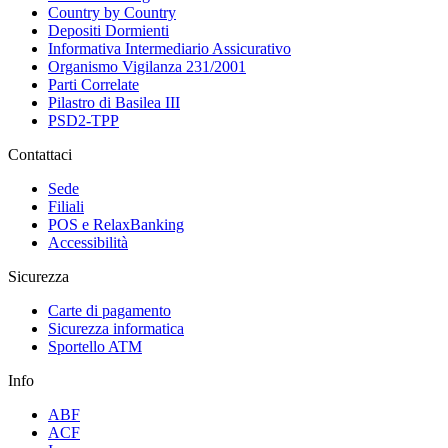
Country by Country
Depositi Dormienti
Informativa Intermediario Assicurativo
Organismo Vigilanza 231/2001
Parti Correlate
Pilastro di Basilea III
PSD2-TPP
Contattaci
Sede
Filiali
POS e RelaxBanking
Accessibilità
Sicurezza
Carte di pagamento
Sicurezza informatica
Sportello ATM
Info
ABF
ACF