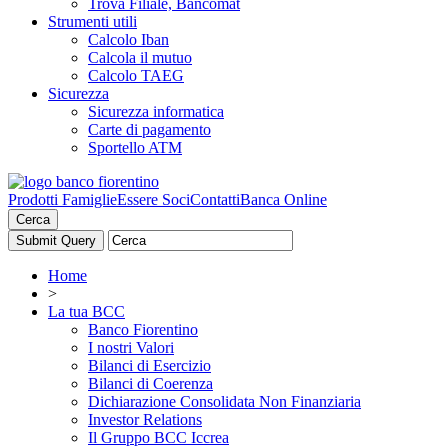
Trova Filiale, Bancomat
Strumenti utili
Calcolo Iban
Calcola il mutuo
Calcolo TAEG
Sicurezza
Sicurezza informatica
Carte di pagamento
Sportello ATM
Prodotti Famiglie
Essere Soci
Contatti
Banca Online
Cerca
Home
>
La tua BCC
Banco Fiorentino
I nostri Valori
Bilanci di Esercizio
Bilanci di Coerenza
Dichiarazione Consolidata Non Finanziaria
Investor Relations
Il Gruppo BCC Iccrea