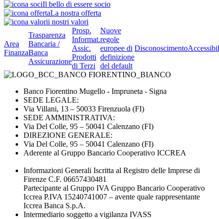
Il bello di essere socio
La nostra offerta
i nostri valori
Prosp.
Nuove
Trasparenza
Informat.
regole
Area
Bancaria /
Assic.
europee di
Disconoscimento
Accessibil
Finanza
Banca
Prodotti
definizione
Assicurazione
di Terzi
del default
Banco Fiorentino Mugello - Impruneta - Signa
SEDE LEGALE:
Via Villani, 13 – 50033 Firenzuola (FI)
SEDE AMMINISTRATIVA:
Via Del Colle, 95 – 50041 Calenzano (FI)
DIREZIONE GENERALE:
Via Del Colle, 95 – 50041 Calenzano (FI)
Aderente al Gruppo Bancario Cooperativo ICCREA
Informazioni Generali Iscritta al Registro delle Imprese di
Firenze C.F. 06657430481
Partecipante al Gruppo IVA Gruppo Bancario Cooperativo
Iccrea P.IVA 15240741007 – avente quale rappresentante
Iccrea Banca S.p.A.
Intermediario soggetto a vigilanza IVASS