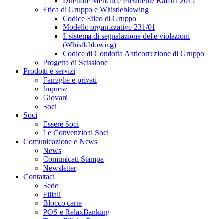
Direttore Menetti e Presidente Raffini 2017
Etica di Gruppo e Whistleblowing
Codice Etico di Gruppo
Modello organizzativo 231/01
Il sistema di segnalazione delle violazioni
(Whistleblowing)
Codice di Condotta Anticorruzione di Gruppo
Progetto di Scissione
Prodotti e servizi
Famiglie e privati
Imprese
Giovani
Soci
Soci
Essere Soci
Le Convenzioni Soci
Comunicazione e News
News
Comunicati Stampa
Newsletter
Contattaci
Sede
Filiali
Blocco carte
POS e RelaxBanking