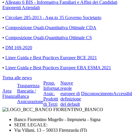
•
Allegato 6 BIS - Informativa Familiari e Affini dei Candidati
Esponenti Aziendali
•
Circolare 285-2013 - Agg.to 35 Governo Societario
•
Composizione Quali-Quantitativa Ottimale CDA
•
Composizione Quali-Quantitativa Ottimale CS
•
DM 169-2020
•
Linee Guida e Best Practices Europee BCE 2021
•
Linee Guida e Best Practices Europee EBA ESMA 2021
Torna alle news
Prosp.
Nuove
Trasparenza
Informat.
regole
Area
Bancaria /
Assic.
europee di
Disconoscimento
Accessibil
Finanza
Banca
Prodotti
definizione
Assicurazione
di Terzi
del default
Banco Fiorentino Mugello - Impruneta - Signa
SEDE LEGALE:
Via Villani, 13 – 50033 Firenzuola (FI)