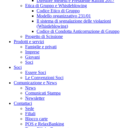
Direttore Menetti e Presidente Raffini 2017
Etica di Gruppo e Whistleblowing
Codice Etico di Gruppo
Modello organizzativo 231/01
Il sistema di segnalazione delle violazioni
(Whistleblowing)
Codice di Condotta Anticorruzione di Gruppo
Progetto di Scissione
Prodotti e servizi
Famiglie e privati
Imprese
Giovani
Soci
Soci
Essere Soci
Le Convenzioni Soci
Comunicazione e News
News
Comunicati Stampa
Newsletter
Contattaci
Sede
Filiali
Blocco carte
POS e RelaxBanking