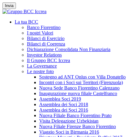
Invia
La tua BCC
Banco Fiorentino
I nostri Valori
Bilanci di Esercizio
Bilanci di Coerenza
Dichiarazione Consolidata Non Finanziaria
Investor Relations
Il Gruppo BCC Iccrea
La Governance
Le nostre foto
Sostegno ad ANT Onlus con Villa Donatello
Incontri con i Soci sui Territori (Firenzuola)
Nuova Sede Banco Fiorentino Calenzano
Inaugurazione nuova filiale Castelfranco
Assemblea Soci 2019
Assemblea dei Soci 2018
Assemblea dei Soci 2016
Nuova Filiale Banco Fiorentino Prato
Visita Delegazione Uzbekistan
Nuova Filiale Firenze Banco Fiorentino
Viaggio Soci in Birmania 2016