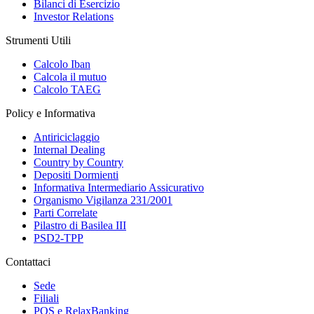
Bilanci di Esercizio
Investor Relations
Strumenti Utili
Calcolo Iban
Calcola il mutuo
Calcolo TAEG
Policy e Informativa
Antiriciclaggio
Internal Dealing
Country by Country
Depositi Dormienti
Informativa Intermediario Assicurativo
Organismo Vigilanza 231/2001
Parti Correlate
Pilastro di Basilea III
PSD2-TPP
Contattaci
Sede
Filiali
POS e RelaxBanking