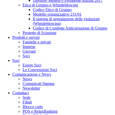
Direttore Menetti e Presidente Raffini 2017
Etica di Gruppo e Whistleblowing
Codice Etico di Gruppo
Modello organizzativo 231/01
Il sistema di segnalazione delle violazioni
(Whistleblowing)
Codice di Condotta Anticorruzione di Gruppo
Progetto di Scissione
Prodotti e servizi
Famiglie e privati
Imprese
Giovani
Soci
Soci
Essere Soci
Le Convenzioni Soci
Comunicazione e News
News
Comunicati Stampa
Newsletter
Contattaci
Sede
Filiali
Blocco carte
POS e RelaxBanking