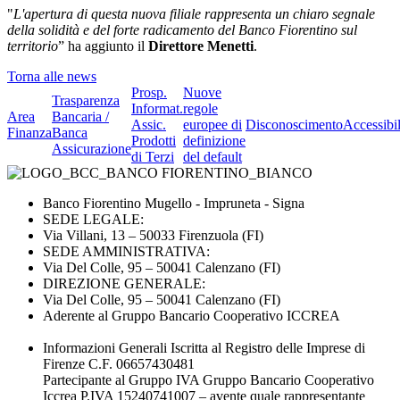
"
L'apertura di questa nuova filiale rappresenta un chiaro segnale
della solidità e del forte radicamento del Banco Fiorentino sul
territorio
” ha aggiunto il
Direttore Menetti
.
Torna alle news
Prosp.
Nuove
Trasparenza
Informat.
regole
Area
Bancaria /
Assic.
europee di
Disconoscimento
Accessibil
Finanza
Banca
Prodotti
definizione
Assicurazione
di Terzi
del default
Banco Fiorentino Mugello - Impruneta - Signa
SEDE LEGALE:
Via Villani, 13 – 50033 Firenzuola (FI)
SEDE AMMINISTRATIVA:
Via Del Colle, 95 – 50041 Calenzano (FI)
DIREZIONE GENERALE:
Via Del Colle, 95 – 50041 Calenzano (FI)
Aderente al Gruppo Bancario Cooperativo ICCREA
Informazioni Generali Iscritta al Registro delle Imprese di
Firenze C.F. 06657430481
Partecipante al Gruppo IVA Gruppo Bancario Cooperativo
Iccrea P.IVA 15240741007 – avente quale rappresentante