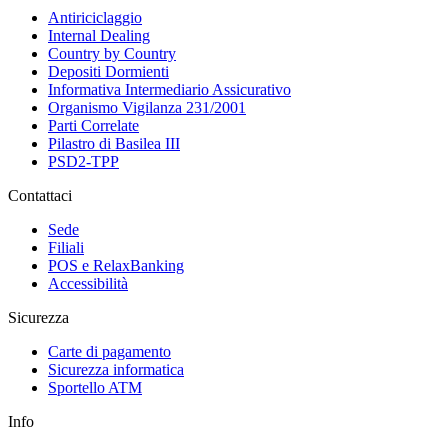
Antiriciclaggio
Internal Dealing
Country by Country
Depositi Dormienti
Informativa Intermediario Assicurativo
Organismo Vigilanza 231/2001
Parti Correlate
Pilastro di Basilea III
PSD2-TPP
Contattaci
Sede
Filiali
POS e RelaxBanking
Accessibilità
Sicurezza
Carte di pagamento
Sicurezza informatica
Sportello ATM
Info