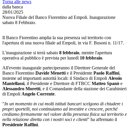
Torna alle news
dalla banca
28/01/2025
Nuova Filiale del Banco Fiorentino ad Empoli. Inaugurazione
sabato 8 Febbraio.
Il Banco Fiorentino amplia la sua presenza sul territorio con
l'apertura di una nuova filiale ad Empoli, in via F. Busoni n. 11/17.
L'inaugurazione si terrà sabato
8 febbraio
, mentre l'apertura
operativa al pubblico è prevista per lunedì
10 febbraio
.
All'evento inaugurale parteciperanno il Direttore Generale del
Banco Fiorentino
Davide Menetti
e il Presidente
Paolo Raffini
,
insieme ad importanti autorità locali: il Sindaco di Empoli
Alessio
Mantellassi
, il Presidente e Direttore di FTBCC
Matteo Spanò
e
Alessandro Moretti
, e il Comandante della stazione dei Carabinieri
di Empoli
Angelo Corrente
.
"
In un momento in cui molti istituti bancari scelgono di chiudere i
propri sportelli, noi continuiamo ad investire e crescere, perché
crediamo fermamente nel valore della presenza fisica sul territorio e
nella relazione diretta con i nostri soci e clienti
” ha affermato il
Presidente Raffini
.