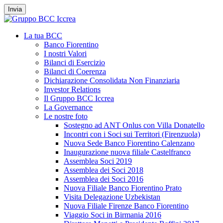
Invia
La tua BCC
Banco Fiorentino
I nostri Valori
Bilanci di Esercizio
Bilanci di Coerenza
Dichiarazione Consolidata Non Finanziaria
Investor Relations
Il Gruppo BCC Iccrea
La Governance
Le nostre foto
Sostegno ad ANT Onlus con Villa Donatello
Incontri con i Soci sui Territori (Firenzuola)
Nuova Sede Banco Fiorentino Calenzano
Inaugurazione nuova filiale Castelfranco
Assemblea Soci 2019
Assemblea dei Soci 2018
Assemblea dei Soci 2016
Nuova Filiale Banco Fiorentino Prato
Visita Delegazione Uzbekistan
Nuova Filiale Firenze Banco Fiorentino
Viaggio Soci in Birmania 2016