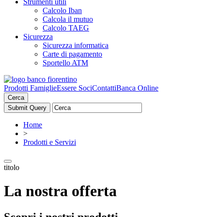
Strumenti utili
Calcolo Iban
Calcola il mutuo
Calcolo TAEG
Sicurezza
Sicurezza informatica
Carte di pagamento
Sportello ATM
Prodotti Famiglie
Essere Soci
Contatti
Banca Online
Cerca
Home
>
Prodotti e Servizi
titolo
La nostra offerta
Scopri i nostri prodotti