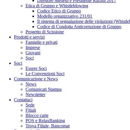
Direttore Menetti e Presidente Raffini 2017
Etica di Gruppo e Whistleblowing
Codice Etico di Gruppo
Modello organizzativo 231/01
Il sistema di segnalazione delle violazioni (Whistl
Codice di Condotta Anticorruzione di Gruppo
Progetto di Scissione
Prodotti e servizi
Famiglie e privati
Imprese
Giovani
Soci
Soci
Essere Soci
Le Convenzioni Soci
Comunicazione e News
News
Comunicati Stampa
Newsletter
Contattaci
Sede
Filiali
Blocco carte
POS e RelaxBanking
Trova Filiale, Bancomat