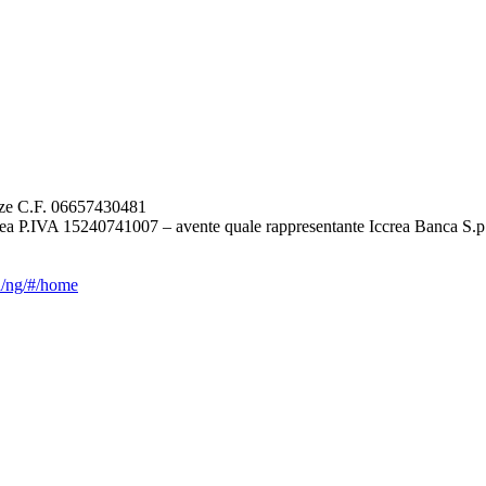
renze C.F. 06657430481
ea P.IVA 15240741007 – avente quale rappresentante Iccrea Banca S.p
ca/ng/#/home