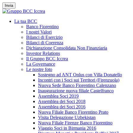
Invia
La tua BCC
Banco Fiorentino
I nostri Valori
Bilanci di Esercizio
Bilanci di Coerenza
Dichiarazione Consolidata Non Finanziaria
Investor Relations
Il Gruppo BCC Iccrea
La Governance
Le nostre foto
Sostegno ad ANT Onlus con Villa Donatello
Incontri con i Soci sui Territori (Firenzuola)
Nuova Sede Banco Fiorentino Calenzano
Inaugurazione nuova filiale Castelfranco
Assemblea Soci 2019
Assemblea dei Soci 2018
Assemblea dei Soci 2016
Nuova Filiale Banco Fiorentino Prato
Visita Delegazione Uzbekistan
Nuova Filiale Firenze Banco Fiorentino
Viaggio Soci in Birmania 2016