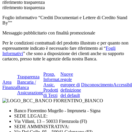
riferimento trasparenza
riferimento trasparenza
Foglio informativo “Crediti Documentari e Lettere di Credito Stand
By””
Messaggio pubblicitario con finalità promozionale
Per le condizioni contrattuali del prodotto illustrato e per quanto non
espressamente indicato è necessario fare riferimento ai “
Fogli
Informativi
” che sono a disposizione dei clienti anche su supporto
cartaceo, presso tutte le agenzie della nostra Banca.
Prosp.
Nuove
Trasparenza
Informat.
regole
Area
Bancaria /
Assic.
europee di
Disconoscimento
Accessibil
Finanza
Banca
Prodotti
definizione
Assicurazione
di Terzi
del default
Banco Fiorentino Mugello - Impruneta - Signa
SEDE LEGALE:
Via Villani, 13 – 50033 Firenzuola (FI)
SEDE AMMINISTRATIVA:
Via Del Colle, 95 – 50041 Calenzano (FI)