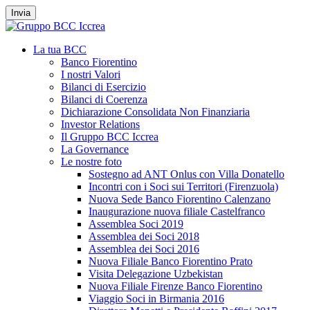
Invia
La tua BCC
Banco Fiorentino
I nostri Valori
Bilanci di Esercizio
Bilanci di Coerenza
Dichiarazione Consolidata Non Finanziaria
Investor Relations
Il Gruppo BCC Iccrea
La Governance
Le nostre foto
Sostegno ad ANT Onlus con Villa Donatello
Incontri con i Soci sui Territori (Firenzuola)
Nuova Sede Banco Fiorentino Calenzano
Inaugurazione nuova filiale Castelfranco
Assemblea Soci 2019
Assemblea dei Soci 2018
Assemblea dei Soci 2016
Nuova Filiale Banco Fiorentino Prato
Visita Delegazione Uzbekistan
Nuova Filiale Firenze Banco Fiorentino
Viaggio Soci in Birmania 2016