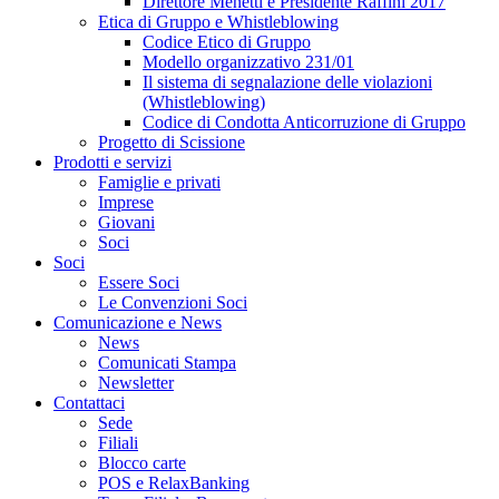
Direttore Menetti e Presidente Raffini 2017
Etica di Gruppo e Whistleblowing
Codice Etico di Gruppo
Modello organizzativo 231/01
Il sistema di segnalazione delle violazioni
(Whistleblowing)
Codice di Condotta Anticorruzione di Gruppo
Progetto di Scissione
Prodotti e servizi
Famiglie e privati
Imprese
Giovani
Soci
Soci
Essere Soci
Le Convenzioni Soci
Comunicazione e News
News
Comunicati Stampa
Newsletter
Contattaci
Sede
Filiali
Blocco carte
POS e RelaxBanking